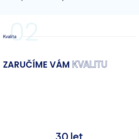
02
Kvalita
ZARUČÍME VÁM
KVALITU
30 let